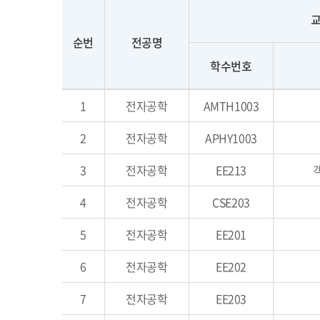
교
순번
전공명
학수번호
1
전자공학
AMTH1003
2
전자공학
APHY1003
3
전자공학
EE213
4
전자공학
CSE203
5
전자공학
EE201
6
전자공학
EE202
7
전자공학
EE203