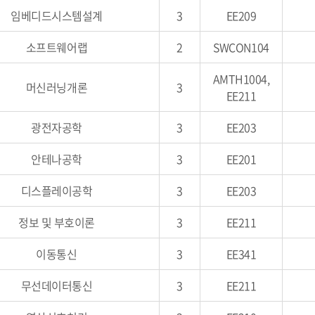
임베디드시스템설계
3
EE209
소프트웨어랩
2
SWCON104
AMTH1004,
머신러닝개론
3
EE211
광전자공학
3
EE203
안테나공학
3
EE201
디스플레이공학
3
EE203
정보 및 부호이론
3
EE211
이동통신
3
EE341
무선데이터통신
3
EE211