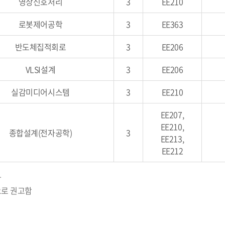
영상신호처리
3
EE210
로봇제어공학
3
EE363
반도체집적회로
3
EE206
VLSI설계
3
EE206
실감미디어시스템
3
EE210
EE207,
EE210,
종합설계(전자공학)
3
EE213,
EE212
함
으로 권고함