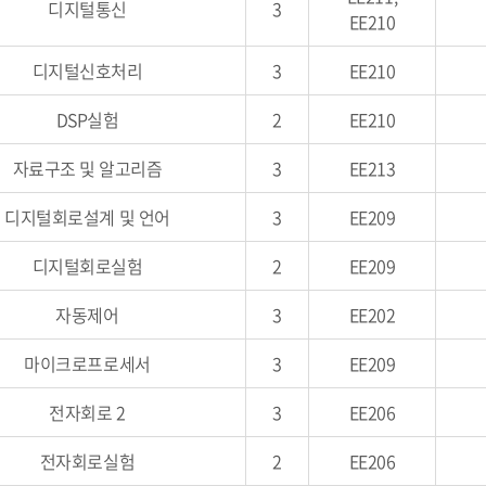
디지털통신
3
EE210
디지털신호처리
3
EE210
DSP실험
2
EE210
자료구조 및 알고리즘
3
EE213
디지털회로설계 및 언어
3
EE209
디지털회로실험
2
EE209
자동제어
3
EE202
마이크로프로세서
3
EE209
전자회로 2
3
EE206
전자회로실험
2
EE206