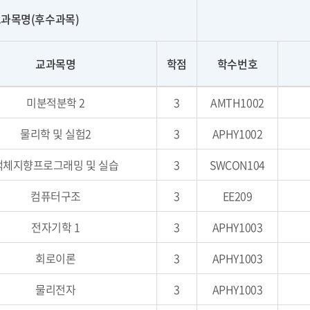
과목명(후수과목)
교과목명
학점
학수번호
미분적분학 2
3
AMTH1002
물리학 및 실험2
3
APHY1002
객체지향프로그래밍 및 실습
3
SWCON104
컴퓨터구조
3
EE209
전자기학 1
3
APHY1003
회로이론
3
APHY1003
물리전자
3
APHY1003