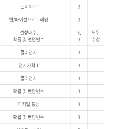
논리회로
3
웹/파이선프로그래밍
3
선형대수,
3,
모두
확률 및 랜덤변수
3
수강
물리전자
3
전자기학 1
3
물리전자
3
확률 및 랜덤변수
3
디지털 통신
3
확률 및 랜덤변수
3