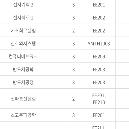
전자기학 2
3
EE201
전자회로 1
3
EE202
기초회로실험
2
EE202
신호와시스템
3
AMTH1003
컴퓨터네트워크
3
EE209
반도체공학
3
EE203
반도체공정
3
EE203
EE201,
전파통신실험
2
EE210
초고주파공학
3
EE201
EE211,