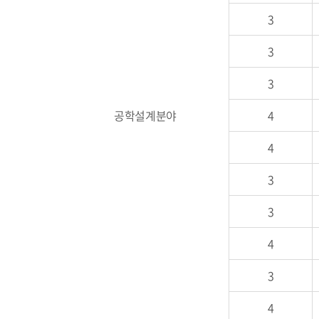
3
3
3
공학설계분야
4
4
3
3
4
3
4