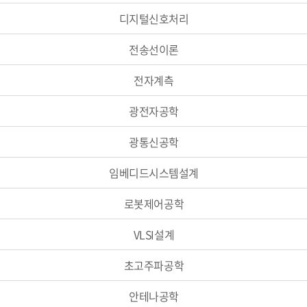
디지털신호처리
전송선이론
전자계측
광전자공학
광통신공학
임베디드시스템설계
로봇제어공학
VLSI설계
초고주파공학
안테나공학