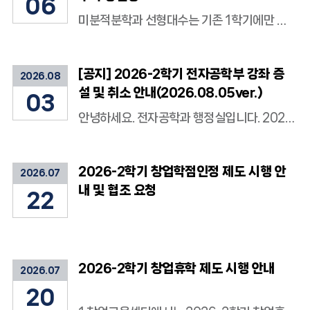
06
미분적분학과 선형대수는 기존 1학기에만 개설되던 강좌였으나, 학생들의 전공수업 이수 편의를 도모하고자 2026학년도 2학기에 일부 강좌를 추가 개설하여 운영하게 되었습니다. 본 강좌는 재수강보다 처음 수강하는 학생을 우선으로 하며, 수강신청은 수강인원의 조정을 위하여 응용수학과 홈페이지 공지사항 게시판에 안내되는 Google form을 통해서만 진행합니다. ------------------------------------------------------------- 가. 대상 과목 1) 미분적분학 2) 선형대수 나. 주소: https://forms.gle/gJkVkhoQZorS6UF67 다. 수강신청 우선대상(1)-2) 순) - 증빙자료 제출 필요 1) 미분적분학/선형대수 강좌가 전공기초(필수)인 학과 소속으로 강좌를 처음 수강하는 학 생 2) 2026학년도 2학기 졸업예정자로 미이수시 졸업이 불가한 학생 3) 기타 '1)','2)'에 준하는 사유 라. 신청(양식제출) 기간: 2026.08.05.(수) 10시 ~ 08.12.(수) 17시 마. 일정 안내 1) 수강대상 선정 및 연락: 2026.08.14.(금) (예정) ※ 우선대상 여부와 신청사유 및 수강인원을 고려하여 수강대상 선정 2) 수강신청 등록: 수강신청 변동 가능성을 고려하여 수강정정 기간에 일괄 입력 예정 3) 일정은 상황에 따라 변동될 수 있음 바. 비고 1) 수강신청 우선대상의 경우에도 상황에 따라 배정이 불가할 수 있음 2) 1개 과목당 1개 Google form 신청(1개 양식으로 복수 과목 신청 불가) 3) 미분적분학의 경우 신청한 우선순위를 고려하여 신청가능한 강좌에 배정 ※ 동일시간에 다른 강좌가 신청되어 있을 경우, 입력 불가 4) Google form 이외의 신청은 불가함 ------------------------------------------------------------- 문의처 1) 응용수학과 행정실: 031)201-2404 2) 이메일: mathkk@khu.ac.kr
[공지] 2026-2학기 전자공학부 강좌 증
2026.08
설 및 취소 안내(2026.08.05ver.)
03
안녕하세요. 전자공학과 행정실입니다. 2026-2학기 전자공학부 강좌 증설 및 취소 사항을 아래와 같이 안내드립니다. *강좌증설 순번 강좌코드 과목명 배정인원 교강사 강의시간 강의실 비고 1 EE328-02 반도체공정 60 이승환 화/목 10:30-11:45 전445 2 EE328-03 반도체공정 60 윤주영 화/목 10:30-11:45 전103 부분영어강좌 *강좌개설취소 순번 강좌코드 과목명 배정인원 교강사 강의시간 강의실 비고 1 EE20100 전자기학1 50 이승환 2 EE20101 전자기학1 50 윤주영 3 EE210-01 신호와시스템 60 송주빈 4 EE211-02 확률및랜덤변수 60 송주빈 *기타 순번 강좌코드 과목명 배정인원 교강사 강의시간 강의실 비고 1 EE210 신호와시스템 60->30 김규헌, 최기호 신호와시스템 오프라인 강좌는 각 분반의 정원을 기존 60명에서 30명으로 조정함 향후 수강신청 추이를 확인하여 필요 시 증원 여부를 검토할 예정 수강신청 및 시간표 확인 시 참고하여 주시기 바랍니다. 감사합니다. 행정실 드림.
2026-2학기 창업학점인정 제도 시행 안
2026.07
내 및 협조 요청
22
2026-2학기 창업휴학 제도 시행 안내
2026.07
20