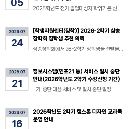
05
2025학년도 전기 졸업대상자 학위가운 신청 및 대여 관련 아래와 같이 안내합니다. 가. 신청대상: 2025학년도 후기(2026년 8월) 졸업예정자 및 기졸업자 - 1인당 1회, 1벌만 신청 가능 나. 대여장소: 예술·디자인대학관 201호 전시실 - 졸업생 본인만 출입 및 대여 가능하며, 가족 또는 친구 등 제 3자의 대리 수령 불가 다. 학부생 학위가운 신청 방법: 예약링크에서 신청함 - 예약링크 : https://forms.gle/3Lk8XvsPTQeXT2sq5 라. 사전 예약기간: 2026.8.6.(목) ~ 8.18.(화)까지 ※ 사전 예약자만 대여 가능. 당일 현장 신청 및 대여 불가함 마. 대여방법 ① 본인 확인이 가능한 신분증(주민등록증, 운전면허증, 외국인등록증)을 반드시 제출 후 수령 가능 ※ 학생증, 모바일 신분증 사용 불가 ② 대여 절차 : 접수 → 신분증 제출 및 세탁비 납부 →번호표 수령 → 학위가운 수령 ③ 반납 절차 : 학위가운 상태 확인 → 학위가운 반납 → 번호표 제출 → 신분증 수령 바. 대여비: 5,000원 현금 현장 선지불 사. 대여 및 반납 대여 날짜 대여 시간 반납 시간 비고 2026.08.19.(수) 08:00 ~16:00 17:00까지 학위수여식 당일에 한해 점심시간에도 대여 및 반납 가능 ※대여 당일 반납 원칙 2026.08.20.(목) ~ 08.21.(금) 오전 : 09:00~12:00 오후 : 13:00~16:00 17:00까지 (점심시간 제외) 2026.08.22.(토) 09:00~13:00 14:00까지 아. 학위가운 신청자 의무사항 ① 학위가운은 교내 학위수여식 또는 총장이 승인한 공식 행사 외 용도로 사용할 수 없음 ② 학위가운의 제 3자를 통해 불법 재대여 또는 판매하는 행위는 엄격히 금지하며, 위반 시 법적 조치를 받을 수 있음 ③ 대여 물품은 파손 및 오염되지 않도록 주의하여 사용하고, 사용 후 반드시 반납해야 함 ④ 미반납 시 졸업증명서, 학위증 등 각종 증명서 발급이 제한될 수 있음 자. 학위가운 분실시 변상 금액 안내 구 분 분실시 변상 금액 학위가운 분실 200,000원/ 1벌 학위모 분실 20,000원/ 1개 학위모 훼손(술 포함) 10,000원/ 1개
[학생지원센터(장학)] 2026-2학기 삼송
2026.07
장학회 장학생 추천 의뢰
24
삼송장학회에서 26-2학기 장학생을 선발을 하오니, 많은 관심과 신청 부탁드립니다. *신청기한:~07.30 15시까지 *신청방법: 구글폼 신청 https://forms.gle/VHBdQTjisKWiErwH9
정보시스템(인포21 등) 서비스 일시 중단
2026.07
안내(2026학년도 2학기 수강신청 기간)
21
가. 중단 대상 서비스 및 일시 중단 일정 구 분 일 정 중단 대상 서비스 중단 시간 재학생 및 복학생 수강신청 4학년 2026.08.05(수) 인포21 포털시스템 알라딘시스템* 10:20 ~ 10:40 (약 20분간) 3학년 2026.08.06(목) 2학년 2026.08.07(금) 1학년 2026.08.10(월) 전학년 2026.08.12(수) 수강신청 확인 및 정정 기간 2026.09.01(화) 09:50 ~ 10:10 (약 20분간) 나. 중단 대상을 제외한 서비스는 정상적으로 제공 * 알라딘시스템 일시 중단 관련 사항은 DX추진사무국(02-961-0020)으로 문의 하시기 바랍니다.
2026학년도 2학기 캡스톤 디자인 교과목
2026.07
운영 안내
16